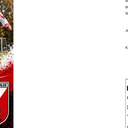
W
b
N
J
K