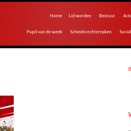
Home
Lid worden
Bestuur
Acti
Pupil van de week
Scheidsrechterzaken
Socia