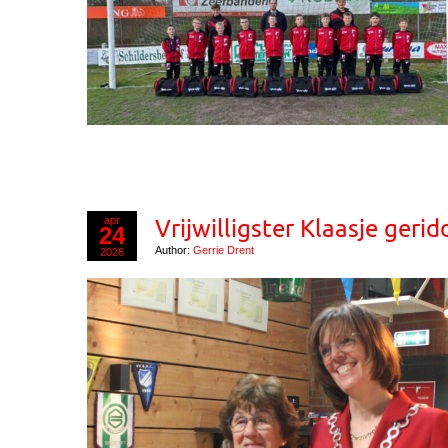
apr
Vrijwilligster Klaasje geri
24
Author:
Gerrie Drent
2026