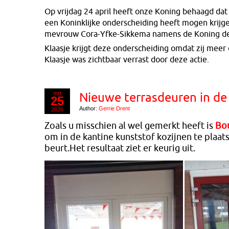
Op vrijdag 24 april heeft onze Koning behaagd dat 
een Koninklijke onderscheiding heeft mogen krijg
mevrouw Cora-Yfke-Sikkema namens de Koning de 
Klaasje krijgt deze onderscheiding omdat zij meer da
Klaasje was zichtbaar verrast door deze actie.
mrt
Nieuwe terrasdeuren in de
25
Author:
Gerrie Drent
2026
Zoals u misschien al wel gemerkt heeft is
Bou
om in de kantine kunststof kozijnen te plaa
beurt.Het resultaat ziet e
r keurig uit.