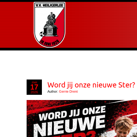
mei
Word jij onze nieuwe Ster?
17
Author:
Gerrie Drent
2026