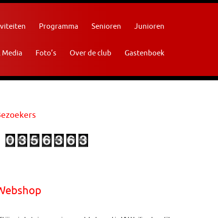
viteiten
Programma
Senioren
Junioren
l Media
Foto’s
Over de club
Gastenboek
Bezoekers
Webshop