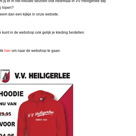
il jij er in het nieuwe seizoen ook helemaal in VV Heiligerlee stijl
ij lopen?
eem dan een kijkje in onze website.
e kunt in de webshop ook gelijk je kleding bestellen.
lik
hier
om naar de webshop te gaan.