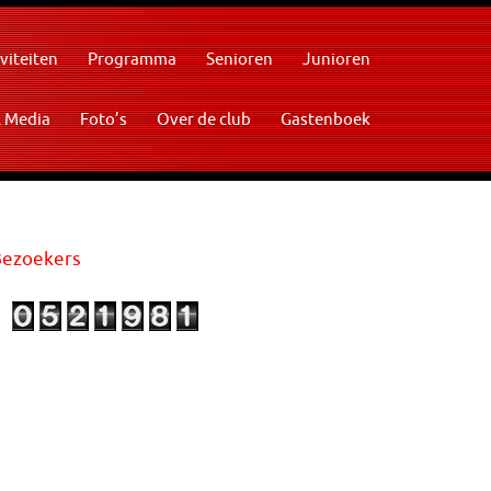
viteiten
Programma
Senioren
Junioren
l Media
Foto’s
Over de club
Gastenboek
Bezoekers