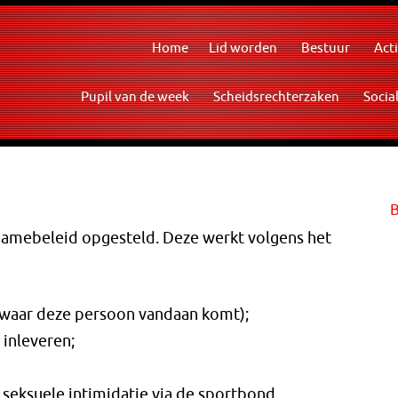
Home
Lid worden
Bestuur
Acti
Pupil van de week
Scheidsrechterzaken
Socia
amebeleid opgesteld. Deze werkt volgens het
n waar deze persoon vandaan komt);
inleveren;
m seksuele intimidatie via de sportbond.