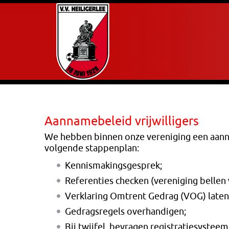
Aannamebeleid vrijwilligers
We hebben binnen onze vereniging een aann
volgende stappenplan:
Kennismakingsgesprek;
Referenties checken (vereniging belle
Verklaring Omtrent Gedrag (VOG) laten 
Gedragsregels overhandigen;
Bij twijfel, bevragen registratiesystee