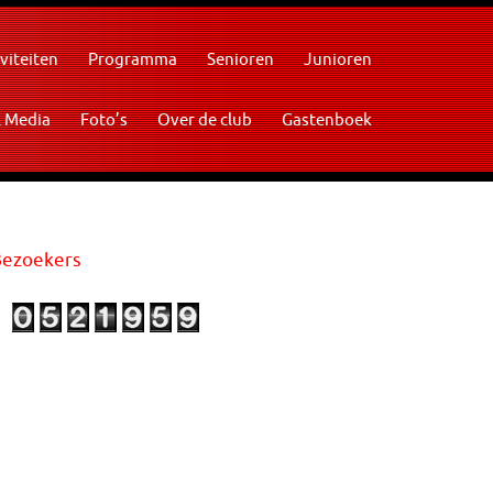
viteiten
Programma
Senioren
Junioren
l Media
Foto’s
Over de club
Gastenboek
Bezoekers