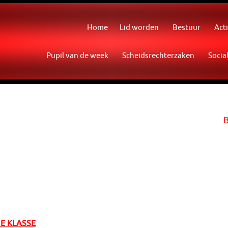
Home
Lid worden
Bestuur
Acti
Pupil van de week
Scheidsrechterzaken
Socia
1
E KLASSE