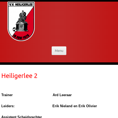
Menu
Heiligerlee 2
Trainer Ard Leeraar
Leiders: Erik Nieland en Erik Olivier
Assistent Scheidsrechter