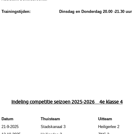
Trainingstijden: Dinsdag en Donderdag 20.00 -21.30 uur
Indeling competitie seizoen 2025-2026 4e klasse 4
Datum
Thuisteam
Uitteam
21-9-2025
Stadskanaal 3
Heiligerlee 2