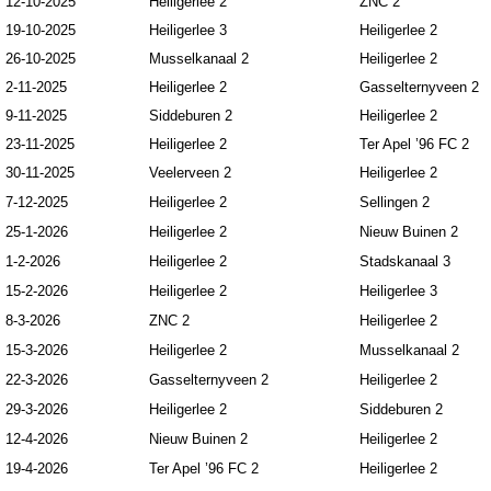
12-10-2025
Heiligerlee 2
ZNC 2
19-10-2025
Heiligerlee 3
Heiligerlee 2
26-10-2025
Musselkanaal 2
Heiligerlee 2
2-11-2025
Heiligerlee 2
Gasselternyveen 2
9-11-2025
Siddeburen 2
Heiligerlee 2
23-11-2025
Heiligerlee 2
Ter Apel ’96 FC 2
30-11-2025
Veelerveen 2
Heiligerlee 2
7-12-2025
Heiligerlee 2
Sellingen 2
25-1-2026
Heiligerlee 2
Nieuw Buinen 2
1-2-2026
Heiligerlee 2
Stadskanaal 3
15-2-2026
Heiligerlee 2
Heiligerlee 3
8-3-2026
ZNC 2
Heiligerlee 2
15-3-2026
Heiligerlee 2
Musselkanaal 2
22-3-2026
Gasselternyveen 2
Heiligerlee 2
29-3-2026
Heiligerlee 2
Siddeburen 2
12-4-2026
Nieuw Buinen 2
Heiligerlee 2
19-4-2026
Ter Apel ’96 FC 2
Heiligerlee 2