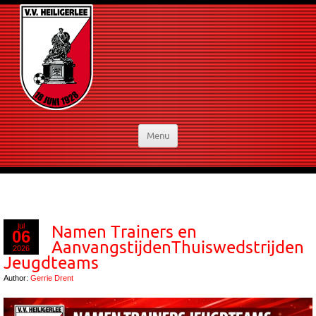
Menu
jul
Namen Trainers en
06
AanvangstijdenThuiswedstrijden
2026
Jeugdteams
Author:
Gerrie Drent