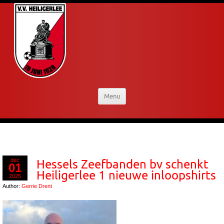
Menu
dec
Hessels Zeefbanden bv schenkt
01
Heiligerlee 1 nieuwe inloopshirts
2025
Author:
Gerrie Drent