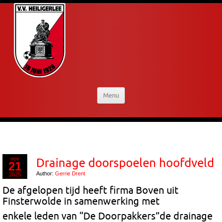
Menu
nov
Drainage doorspoelen hoofdveld
21
Author:
Gerrie Drent
2025
De afgelopen tijd heeft firma Boven uit
Finsterwolde in samenwerking met
enkele
leden
van “De Doorpakkers”de drainage